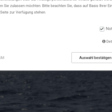
SICAT 80
SISWATH 78
SEHNSUCHT
n Sie zulassen möchten. Bitte beachten Sie, dass auf Basis Ihrer Ei
 PARTNER | VERÖFFENTLICHUNGEN | DOW
SERVICE | SALES | DEALERS
UNSERE ANTWORTEN
r Seite zur Verfügung stehen.
DIE NEUE E-VANTGARDE
NACH MEER
No
Det
UM
Auswahl bestätigen