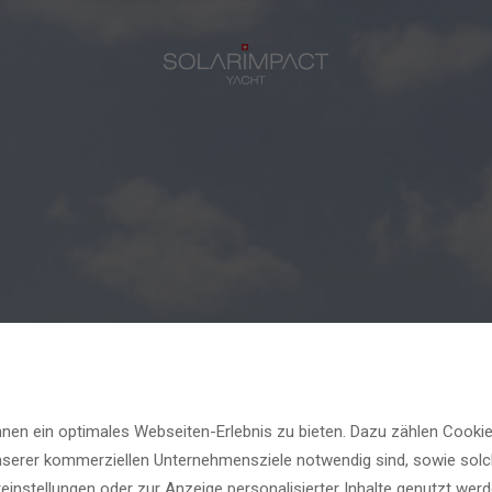
en ein optimales Webseiten-Erlebnis zu bieten. Dazu zählen Cookies,
IHRE FRAGEN
KONTAKT
MEDIEN
unserer kommerziellen Unternehmensziele notwendig sind, sowie solc
NEUIGKEITEN
einstellungen oder zur Anzeige personalisierter Inhalte genutzt werd